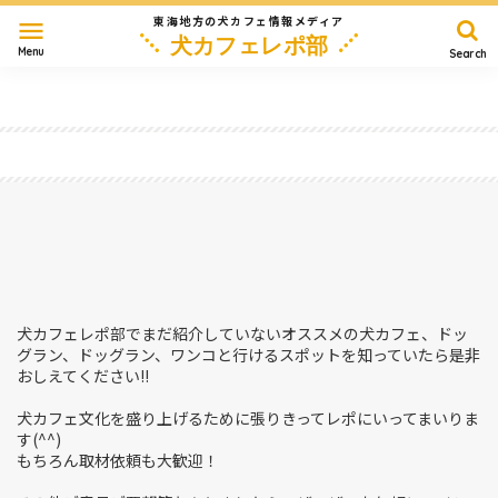
東海地方の犬カフェ情報メディア
menu
犬カフェレポ部
Menu
Search
愛知
岐阜
三重
静岡
長野
滋賀
その他
取材依頼、お問合せもどうぞ
犬カフェレポ部でまだ紹介していないオススメの犬カフェ、ドッ
グラン、ドッグラン、ワンコと行けるスポットを知っていたら是非
おしえてください!!
犬カフェ文化を盛り上げるために張りきってレポにいってまいりま
す(^^)
もちろん取材依頼も大歓迎！