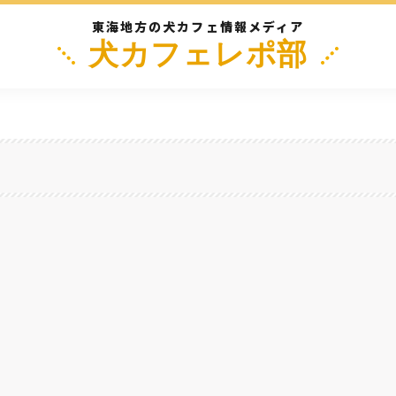
東海地方の犬カフェ情報メディア
犬カフェレポ部
阜
三重
静岡
長野
滋
店『ザックスベイク』には、驚きのドッグランがある！〜三重県松阪市
三重
ン