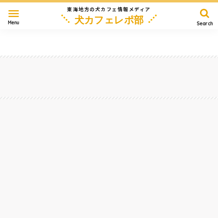
東海地方の犬カフェ情報メディア
menu
犬カフェレポ部
Menu
Search
愛知
岐阜
三重
静岡
長野
滋賀
その他
Home
岐阜・各務原・大垣
屋外＆室内ドッグランのあるドッグカフェ『WanEns ワンエンズ』が岐阜市にOPEN！
さっそく行ってきた。
2023/5/3
岐阜・各務原・大垣
#
ドッグカフェ
#
ドッグラン
#
テラス
#
店内OK
#
大型犬
#
室内ドッグラン
#
ランチ