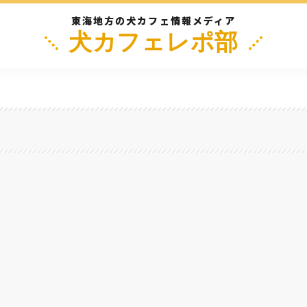
東海地方の犬カフェ情報メディア
犬カフェレポ部
阜
三重
静岡
長野
滋
もいる『トライアングルカフェ』に行ってきた！アメカジ店も併設してるよ。～愛知
名古屋