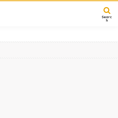
Searc
h
賀
その他
県名古屋市