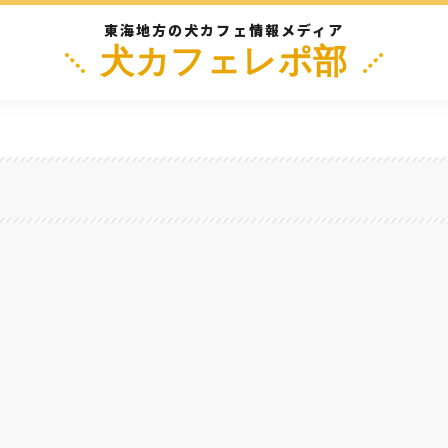
東海地方の犬カフェ情報メディア
犬カフェレポ部
阜
三重
静岡
長野
滋
を発見！駅近で駐車場もあるよ♪『支留比亜珈琲 岩塚店』～名古屋市中村区
名古屋
#
ランチ
#
ディナー