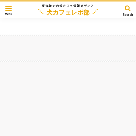
東海地方の犬カフェ情報メディア
menu
犬カフェレポ部
Menu
Search
愛知
岐阜
三重
静岡
長野
滋賀
その他
Home
岡崎・安城・西尾
【再び】ブドウ園の中にあるカフェが、ワンコウェルカムすぎて人気化してるので行っ
てきた！『柴久園 石窯カフェ』～愛知県岡崎市
2023/6/8
岡崎・安城・西尾
#
カフェ
#
ドッグラン
#
全天候テラス
#
大型犬
#
モーニング
#
ランチ