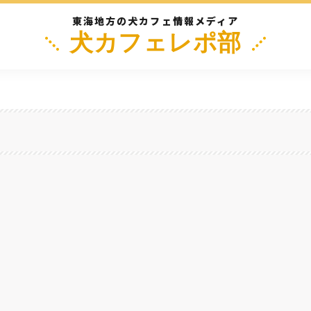
東海地方の犬カフェ情報メディア
犬カフェレポ部
阜
三重
静岡
長野
滋
ワンコOKになってた！メニューも驚きのヘルシー料理に！『和カフェ Mother’s
豊田・日進・長久手