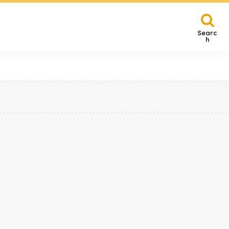
Searc
h
賀
その他
』～愛知県日進市