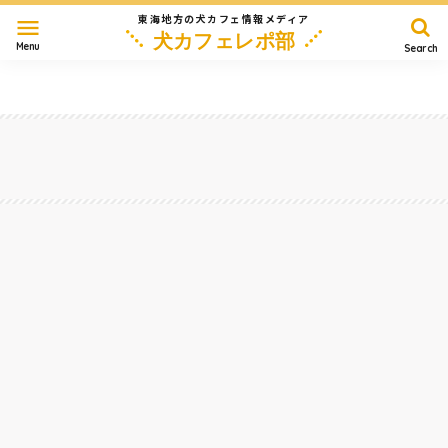
東海地方の犬カフェ情報メディア
menu
犬カフェレポ部
Menu
Search
愛知
岐阜
三重
静岡
長野
滋賀
その他
Home
静岡
浜名湖沿いにドッグカフェ『Olu’Olu Cafe&Run』がNEW OPEN！つくったのはペット
カートのカスタムプレートショップ。～静岡県浜松市
2023/12/16
静岡
#
ドッグカフェ
#
ドッグラン
#
店内OK
#
大型犬