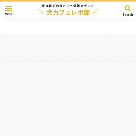
東海地方の犬カフェ情報メディア
menu
犬カフェレポ部
Menu
Search
愛知
岐阜
三重
静岡
長野
滋賀
その他
Home
岐阜・各務原・大垣
無料ドッグランつきで、古民家の『お好み鉄板焼き とんちゃん』がOPEN！良コスパ、
犬ウェルカムすぎなアットホーム店！～岐阜県不破郡
2023/9/29
岐阜・各務原・大垣
#
ドッグカフェ
#
ドッグラン
#
店内OK
#
大型犬
#
ランチ