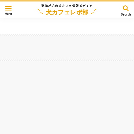
東海地方の犬カフェ情報メディア
menu
犬カフェレポ部
Menu
Search
愛知
岐阜
三重
静岡
長野
滋賀
その他
Home
恵那・中津川・土岐
【瑞浪市初！】ワンコ超ウェルカムなグランピングがNEW OPEN！さっそく泊まってき
た。『里山グランピングむすび』～岐阜県瑞浪市
2023/12/13
恵那・中津川・土岐
#
宿
#
絶景
#
ドッグラン
#
大型犬
#
山