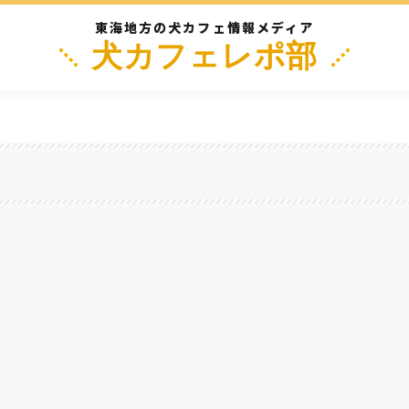
東海地方の犬カフェ情報メディア
犬カフェレポ部
阜
三重
静岡
長野
滋
コで間違いなし！ドッグランもあるよ！『浜名湖みんなのカフェ むらくしビーチ』
静岡