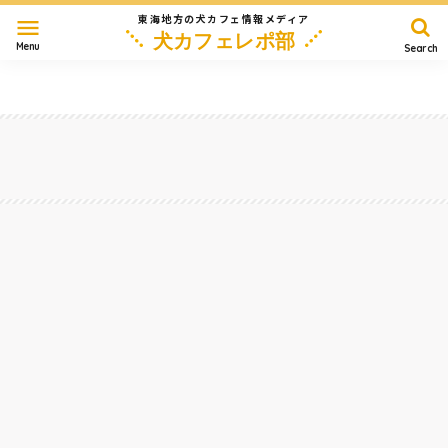
東海地方の犬カフェ情報メディア
menu
犬カフェレポ部
Menu
Search
愛知
岐阜
三重
静岡
長野
滋賀
その他
Home
恵那・中津川・土岐
大自然のなかで最高のパンをつくるお店『キュルティヴァトゥール』に、ワンコと行っ
てきた！〜岐阜県中津川市
2021/1/17
恵那・中津川・土岐
#
カフェ
#
テラス
#
大型犬
#
モーニング
#
ランチ