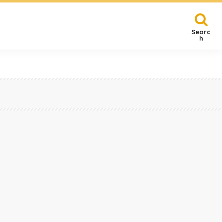
Searc
h
賀
その他
ってるぞ。～名古屋市緑区