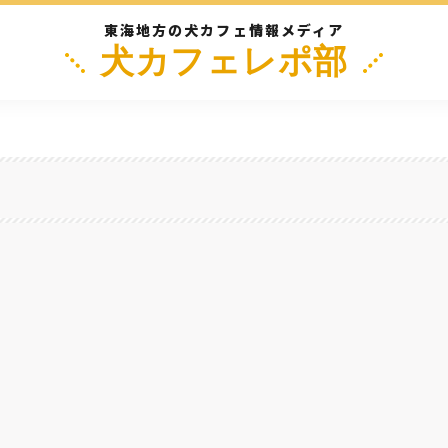
東海地方の犬カフェ情報メディア
犬カフェレポ部
阜
三重
静岡
長野
滋
グランができた金賞カレーパン『an-J』がかなりいい！モーニング、ランチもや
名古屋